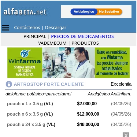
Contáctenos
|
Descargar
PRINCIPAL
|
PRECIOS DE MEDICAMENTOS
VADEMECUM
|
PRODUCTOS
Excelentia
ARTROSTOP FORTE CALIENTE
diclofenac potásico+paracetamol
Analgésico Antiinflam.
pouch x 1 x 3.5 g
(VL)
$2.000,00
(04/05/26)
pouch x 6 x 3.5 g
(VL)
$12.000,00
(04/05/26)
pouch x 24 x 3.5 g
(VL)
$48.000,00
(04/05/26)