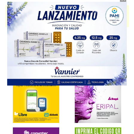
ARTROSTOP FORTE CALIENTE
contiene
diclofenac
potásico+paracetamol
y se indica como
Analgésico Antiinflam.
. Es
producido por
Excelentia
y cuenta con 3 presentaciones disponibles.
Explorar más
Otros productos con
diclofenac potásico+paracetamol
Otros productos de
Excelentia