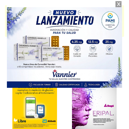
ARTRODAR GLUCO
contiene
diacereína+sulf.glucosamina pot.
y se
indica como
Antiartrósico
. Es producido por
Trb-Pharma
y cuenta con 1
presentación disponible.
Algunas presentaciones cuentan con cobertura PAMI.
Explorar más
Otros productos con
diacereína+sulf.glucosamina pot.
Otros productos de
Trb-Pharma