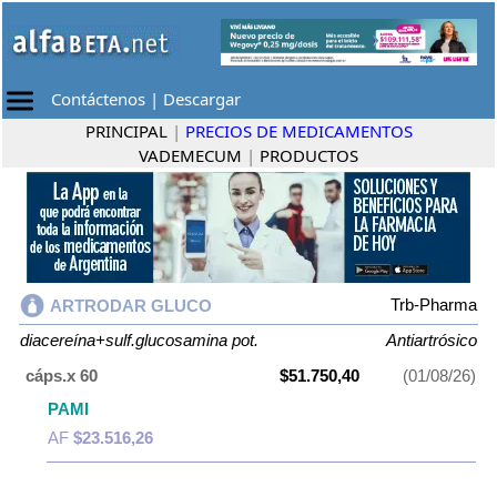
Contáctenos
|
Descargar
PRINCIPAL
|
PRECIOS DE MEDICAMENTOS
VADEMECUM
|
PRODUCTOS
Trb-Pharma
ARTRODAR GLUCO
diacereína+sulf.glucosamina pot.
Antiartrósico
cáps.x 60
$51.750,40
(01/08/26)
PAMI
AF
$23.516,26