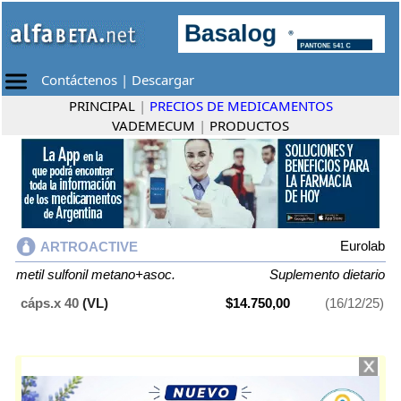
Contáctenos
|
Descargar
PRINCIPAL
|
PRECIOS DE MEDICAMENTOS
VADEMECUM
|
PRODUCTOS
Eurolab
ARTROACTIVE
metil sulfonil metano+asoc.
Suplemento dietario
cáps.x 40
(VL)
$14.750,00
(16/12/25)
ARTROACTIVE
contiene
metil sulfonil metano+asoc.
y se indica como
Suplemento dietario
. Es producido por
Eurolab
y cuenta con 1