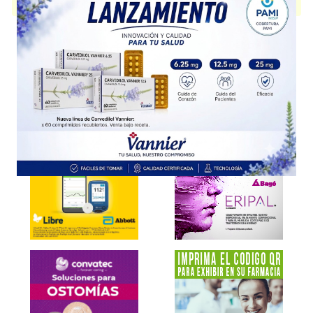
presentación disponible.
Explorar más
Otros productos con
metil sulfonil metano+asoc.
Otros productos de
Eurolab