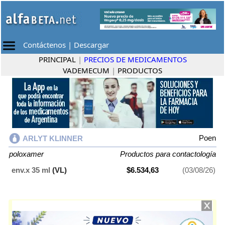
Contáctenos
|
Descargar
PRINCIPAL
|
PRECIOS DE MEDICAMENTOS
VADEMECUM
|
PRODUCTOS
Poen
ARLYT KLINNER
poloxamer
Productos para contactología
env.x 35 ml
(VL)
$6.534,63
(03/08/26)
ARLYT KLINNER
contiene
poloxamer
y se indica como
Productos para
contactología
. Es producido por
Poen
y cuenta con 1 presentación