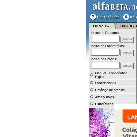
Índice de Productos:
Índice de Laboratorios:
Índice de Drogas:
Manual Farmacéutico
Digital
Suscripciones
Catálogo de precios
Altas y bajas
Estadísticas