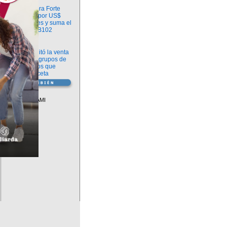
Información
argenx compra Forte
Biosciences por US$
2.200 millones y suma el
anticuerpo FB102
Información
ANMAT habilitó la venta
libre de diez grupos de
medicamentos que
requerían receta
Vademécum
Descuentos PAMI