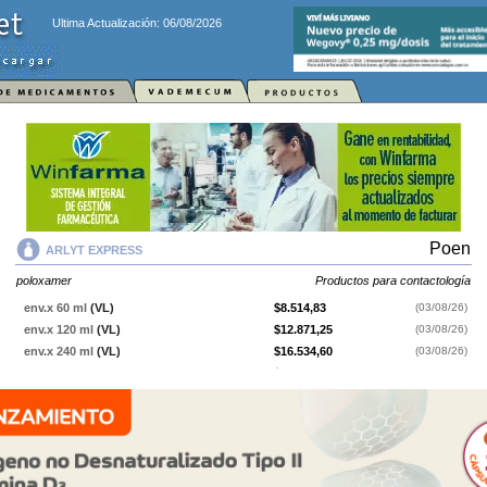
Ultima Actualización: 06/08/2026
Poen
ARLYT EXPRESS
poloxamer
Productos para contactología
env.x 60 ml
(VL)
$8.514,83
(03/08/26)
env.x 120 ml
(VL)
$12.871,25
(03/08/26)
env.x 240 ml
(VL)
$16.534,60
(03/08/26)
env.x 360 ml
(VL)
$19.603,90
(03/08/26)
env.x 500 ml
(VL)
$23.762,30
(03/08/26)
ARLYT EXPRESS
contiene
poloxamer
y se indica como
Productos para
contactología
. Es producido por
Poen
y cuenta con 5 presentaciones