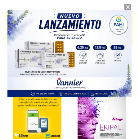
APROTEN OBLEAS
contiene
carbohidratos+asoc.
y se indica como
Alimentos propós.médico específ.
. Es producido por
B-Life
y cuenta con
2 presentaciones disponibles.
Producto importado.
Explorar más
Otros productos con
carbohidratos+asoc.
Otros productos de
B-Life