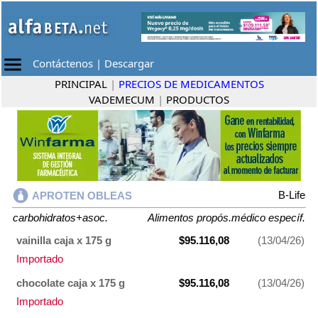
Contáctenos
|
Descargar
PRINCIPAL
|
PRECIOS DE MEDICAMENTOS
VADEMECUM
|
PRODUCTOS
B-Life
APROTEN OBLEAS
carbohidratos+asoc.
Alimentos propós.médico específ.
vainilla caja x 175 g
$95.116,08
(13/04/26)
Importado
chocolate caja x 175 g
$95.116,08
(13/04/26)
Importado