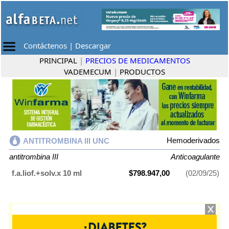
Contáctenos
|
Descargar
PRINCIPAL
|
PRECIOS DE MEDICAMENTOS
VADEMECUM
|
PRODUCTOS
Hemoderivados
ANTITROMBINA III UNC
antitrombina III
Anticoagulante
f.a.liof.+solv.x 10 ml
$798.947,00
(02/09/25)
ANTITROMBINA III UNC
contiene
antitrombina III
y se indica como
Anticoagulante
. Es producido por
Hemoderivados
y cuenta con 1