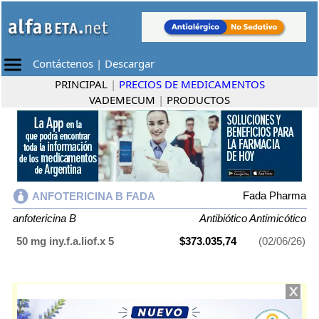
Contáctenos
|
Descargar
PRINCIPAL
|
PRECIOS DE MEDICAMENTOS
VADEMECUM
|
PRODUCTOS
Fada Pharma
ANFOTERICINA B FADA
anfotericina B
Antibiótico Antimicótico
50 mg iny.f.a.liof.x 5
$373.035,74
(02/06/26)
ANFOTERICINA B FADA
contiene
anfotericina B
y se indica como
Antibiótico Antimicótico
. Es producido por
Fada Pharma
y cuenta con 1