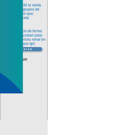
Información
ANMAT habilitó la venta
libre de diez grupos de
medicamentos que
requerían receta
Novedades
La FDA aprobó de forma
definitiva iptacopan para
frenar el deterioro renal en
la nefropatía por IgA
Vademécum
Descuentos PAMI