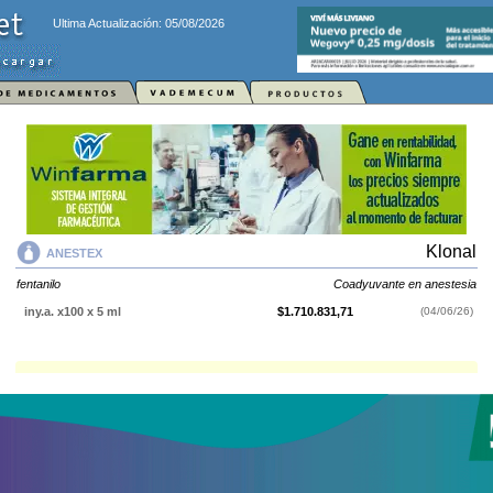
Ultima Actualización: 05/08/2026
Klonal
ANESTEX
fentanilo
Coadyuvante en anestesia
iny.a. x100 x 5 ml
$1.710.831,71
(04/06/26)
ANESTEX
contiene
fentanilo
y se indica como
Coadyuvante en
anestesia
. Es producido por
Klonal
y cuenta con 1 presentación
disponible.
Explorar más