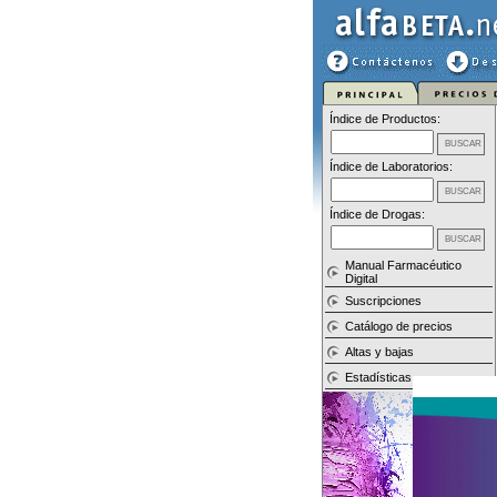
Índice de Productos:
Índice de Laboratorios:
Índice de Drogas:
Manual Farmacéutico
Digital
Suscripciones
Catálogo de precios
Altas y bajas
Estadísticas