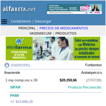
Contáctenos
|
Descargar
PRINCIPAL
|
PRECIOS DE MEDICAMENTOS
VADEMECUM
|
PRODUCTOS
Fortbenton
ANDROPEL
finasteride
Antialopécico
1 mg comp.rec.x 30
$28.259,66
(27/07/26)
SIFAR
Producto Reconocido
PAMI
AF
$13.696,18