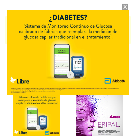
ANDROPEL
contiene
finasteride
y se indica como
Antialopécico
. Es
producido por
Fortbenton
y cuenta con 1 presentación disponible.
Algunas presentaciones cuentan con cobertura PAMI.
Explorar más
Otros productos con
finasteride
Otros productos de
Fortbenton