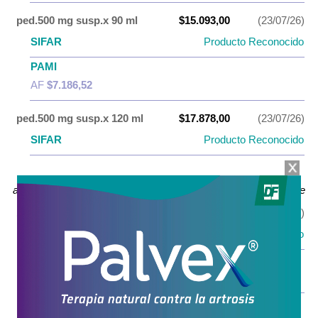
ped.500 mg susp.x 90 ml
$15.093,00
(23/07/26)
SIFAR
Producto Reconocido
PAMI
AF
$7.186,52
ped.500 mg susp.x 120 ml
$17.878,00
(23/07/26)
SIFAR
Producto Reconocido
amoxicilina+bromhexina
Antibiótico Expectorante
1 g iny.x 1 dosis
$10.007,00
(23/07/26)
SIFAR
Producto Reconocido
PAMI
AF
$5.003,50