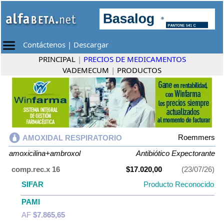
Contáctenos
|
Descargar
PRINCIPAL
|
PRECIOS DE MEDICAMENTOS
VADEMECUM
|
PRODUCTOS
Roemmers
AMOXIDAL RESPIRATORIO
amoxicilina+ambroxol
Antibiótico Expectorante
comp.rec.x 16
$17.020,00
(23/07/26)
SIFAR
Producto Reconocido
PAMI
AF
$7.865,65