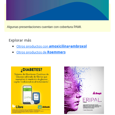
AMOXIDAL RESPIRATORIO
contiene
amoxicilina+ambroxol,
amoxicilina+bromhexina
y se indica como
Antibiótico Expectorante
. Es
producido por
Roemmers
y cuenta con 4 presentaciones disponibles.
Algunas presentaciones cuentan con cobertura PAMI.
Explorar más
Otros productos con
amoxicilina+ambroxol
Otros productos de
Roemmers