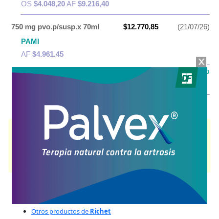
OS
$4.048,20
AF
$9.216,40
750 mg pvo.p/susp.x 70ml
$12.770,85
(21/07/26)
PAMI
AF
$4.961,45
IOMA
Cobertura Monto Fijo
OS
$4.157,46
AF
$8.613,39
AMOXICILINA RICHET DUO
contiene
amoxicilina
y se indica como
Antibiótico
. Es producido por
Richet
y cuenta con 2 presentaciones
disponibles.
Algunas presentaciones cuentan con cobertura PAMI.
Explorar más
Otros productos con
amoxicilina
Otros productos de
Richet