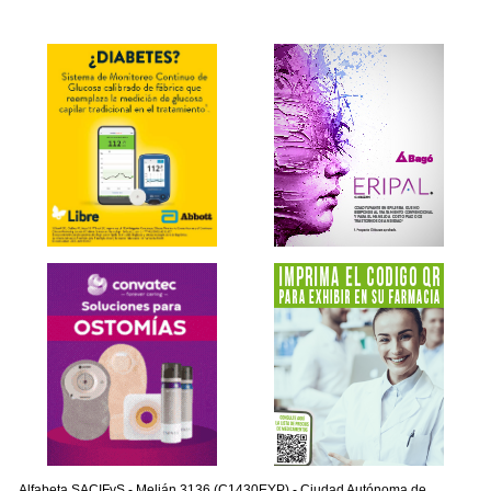
Alfabeta SACIFyS - Melián 3136 (C1430EYP) - Ciudad Autónoma de