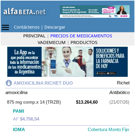
Contáctenos
|
Descargar
PRINCIPAL
|
PRECIOS DE MEDICAMENTOS
VADEMECUM
|
PRODUCTOS
Richet
AMOXICILINA RICHET DUO
amoxicilina
Antibiótico
875 mg comp.x 14 (TRZB)
$13.264,60
(21/07/26)
PAMI
AF
$4.756,54
IOMA
Cobertura Monto Fijo