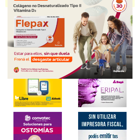
disponible.
Explorar más
Otros productos con
cistina+asoc.
Otros productos de
Dr. Madaus