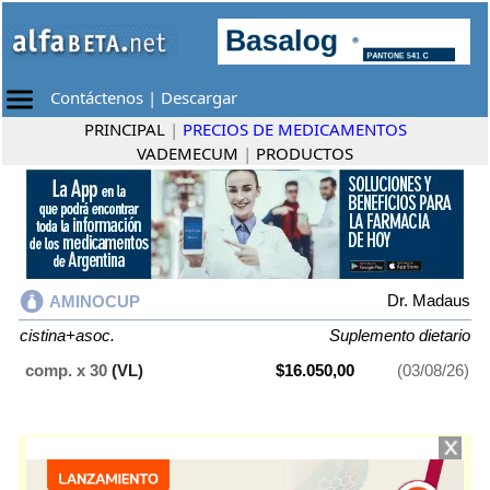
Contáctenos
|
Descargar
PRINCIPAL
|
PRECIOS DE MEDICAMENTOS
VADEMECUM
|
PRODUCTOS
Dr. Madaus
AMINOCUP
cistina+asoc.
Suplemento dietario
comp. x 30
(VL)
$16.050,00
(03/08/26)
AMINOCUP
contiene
cistina+asoc.
y se indica como
Suplemento
dietario
. Es producido por
Dr. Madaus
y cuenta con 1 presentación