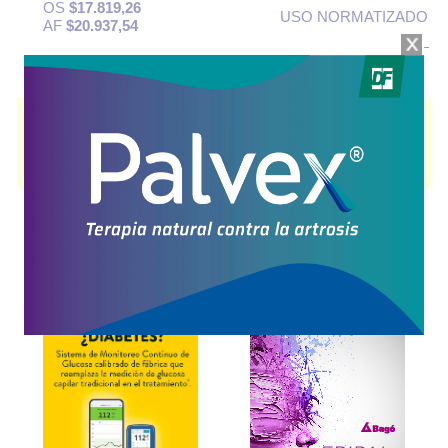
OS
$17.819,26
USO NORMATIZADO
AF
$20.937,54
AMIKACINA RICHET
contiene
amikacina
y se indica como
Antibiótico
.
Es producido por
Richet
y cuenta con 1 presentación disponible.
Algunas presentaciones cuentan con cobertura PAMI.
Explorar más
Otros productos con
amikacina
Otros productos de
Richet