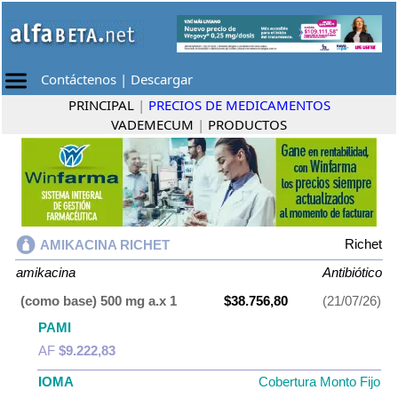
Contáctenos
|
Descargar
PRINCIPAL
|
PRECIOS DE MEDICAMENTOS
VADEMECUM
|
PRODUCTOS
Richet
AMIKACINA RICHET
amikacina
Antibiótico
(como base) 500 mg a.x 1
$38.756,80
(21/07/26)
PAMI
AF
$9.222,83
IOMA
Cobertura Monto Fijo