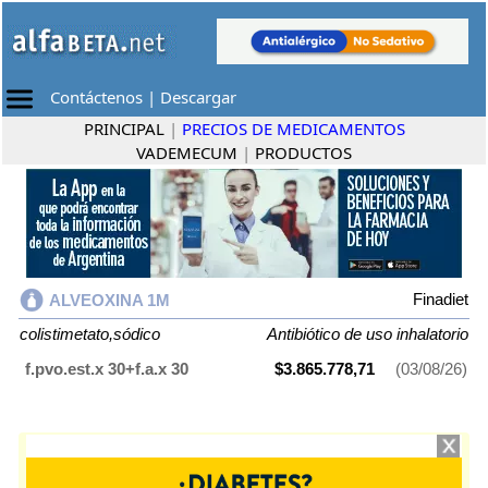
Contáctenos
|
Descargar
PRINCIPAL
|
PRECIOS DE MEDICAMENTOS
VADEMECUM
|
PRODUCTOS
Finadiet
ALVEOXINA 1M
colistimetato,sódico
Antibiótico de uso inhalatorio
f.pvo.est.x 30+f.a.x 30
$3.865.778,71
(03/08/26)
ALVEOXINA 1M
contiene
colistimetato,sódico
y se indica como
Antibiótico de uso inhalatorio
. Es producido por
Finadiet
y cuenta con 1