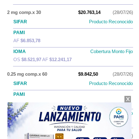
2 mg comp.x 30
$20.763,14
(28/07/26)
SIFAR
Producto Reconocido
PAMI
AF
$6.853,78
IOMA
Cobertura Monto Fijo
OS
$8.521,97
AF
$12.241,17
0.25 mg comp.x 60
$9.842,50
(28/07/26)
SIFAR
Producto Reconocido
PAMI
AF
$2.707,28
IOMA
Cobertura Monto Fijo
OS
$4.044,37
AF
$5.798,13
0.50 mg comp.x 60
$16.576,76
(28/07/26)