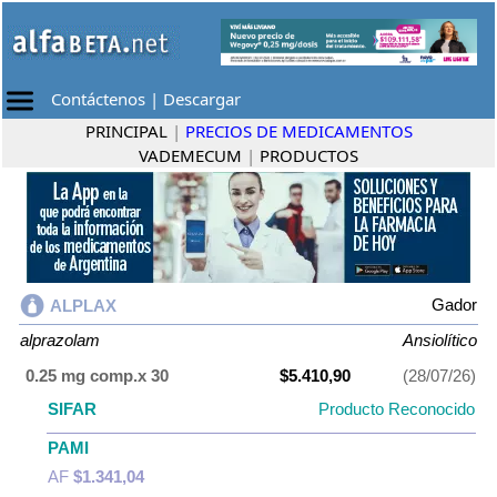
Contáctenos
|
Descargar
PRINCIPAL
|
PRECIOS DE MEDICAMENTOS
VADEMECUM
|
PRODUCTOS
Gador
ALPLAX
alprazolam
Ansiolítico
0.25 mg comp.x 30
$5.410,90
(28/07/26)
SIFAR
Producto Reconocido
PAMI
AF
$1.341,04