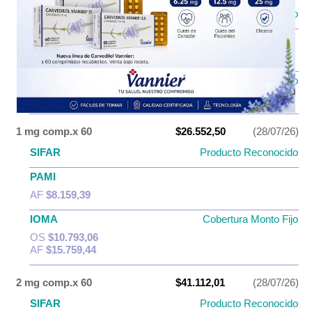
SIFAR
Producto Reconocido
PAMI
AF
$5.109,73
IOMA
Cobertura Monto Fijo
OS
$6.786,51
AF
$9.790,25
1 mg comp.x 60
$26.552,50
(28/07/26)
SIFAR
Producto Reconocido
PAMI
AF
$8.159,39
IOMA
Cobertura Monto Fijo
OS
$10.793,06
AF
$15.759,44
2 mg comp.x 60
$41.112,01
(28/07/26)
SIFAR
Producto Reconocido