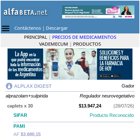
Contáctenos
|
Descargar
PRINCIPAL
|
PRECIOS DE MEDICAMENTOS
VADEMECUM
|
PRODUCTOS
Gador
ALPLAX DIGEST
alprazolam+sulpirida
Regulador neurovegetativo
caplets x 30
$13.947,24
(28/07/26)
SIFAR
Producto Reconocido
PAMI
AF
$3.680,15