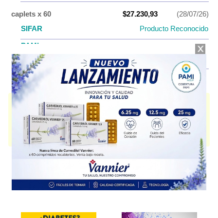
caplets x 60
$27.230,93
(28/07/26)
SIFAR
Producto Reconocido
PAMI
AF
$7.027,88
ALPLAX DIGEST
contiene
alprazolam+sulpirida
y se indica como
Regulador neurovegetativo
. Es producido por
Gador
y cuenta con 2
presentaciones disponibles.
Algunas presentaciones cuentan con cobertura PAMI.
Explorar más
Otros productos con
alprazolam+sulpirida
Otros productos de
Gador