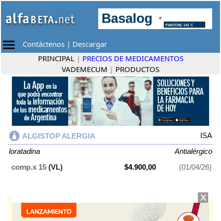
Contáctenos
|
Descargar
PRINCIPAL
|
PRECIOS DE MEDICAMENTOS
VADEMECUM
|
PRODUCTOS
ISA
ALGISTOP ALERGIA
loratadina
Antialérgico
comp.x 15
(VL)
$4.900,00
(01/04/26)
ALGISTOP ALERGIA
contiene
loratadina
y se indica como
Antialérgico
.
Es producido por
ISA
y cuenta con 1 presentación disponible.