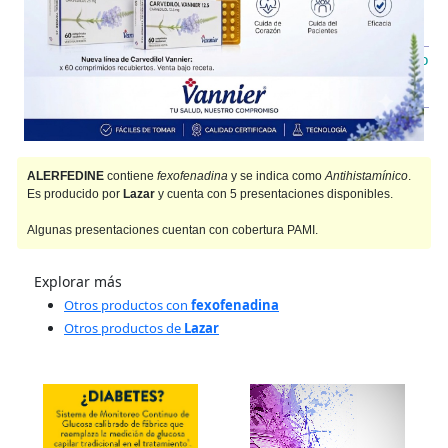
AF
$16.831,92
IOMA
Cobertura Monto Fijo
OS
$9.263,63
AF
$24.400,20
ALERFEDINE
contiene
fexofenadina
y se indica como
Antihistamínico
.
Es producido por
Lazar
y cuenta con 5 presentaciones disponibles.
Algunas presentaciones cuentan con cobertura PAMI.
Explorar más
Otros productos con
fexofenadina
Otros productos de
Lazar