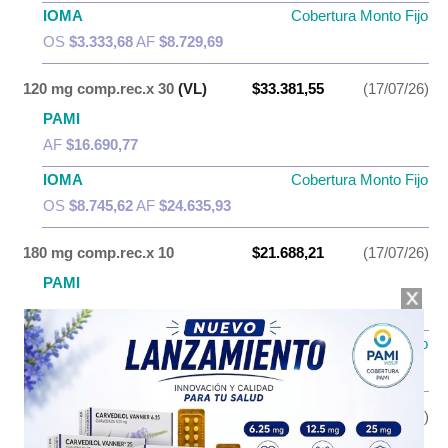
IOMA
Cobertura Monto Fijo
OS
$3.333,68
AF
$8.729,69
120 mg comp.rec.x 30
(VL)
$33.381,55
(17/07/26)
PAMI
AF
$16.690,77
IOMA
Cobertura Monto Fijo
OS
$8.745,62
AF
$24.635,93
180 mg comp.rec.x 10
$21.688,21
(17/07/26)
PAMI
AF
$10.844,10
IOMA
Cobertura Monto Fijo
OS
$6.463,18
AF
$15.225,03
180 mg comp.rec.x 20
$33.663,83
(17/07/26)
PAMI