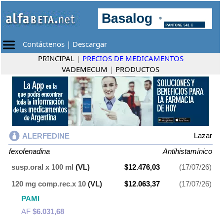
Contáctenos
|
Descargar
PRINCIPAL
|
PRECIOS DE MEDICAMENTOS
VADEMECUM
|
PRODUCTOS
Lazar
ALERFEDINE
fexofenadina
Antihistamínico
susp.oral x 100 ml
(VL)
$12.476,03
(17/07/26)
120 mg comp.rec.x 10
(VL)
$12.063,37
(17/07/26)
PAMI
AF
$6.031,68