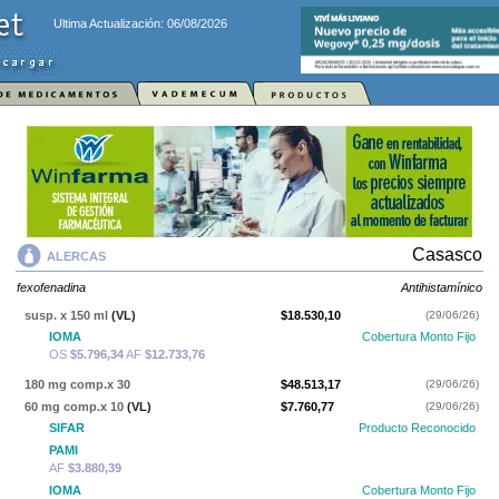
Ultima Actualización: 06/08/2026
Casasco
ALERCAS
fexofenadina
Antihistamínico
susp. x 150 ml
(VL)
$18.530,10
(29/06/26)
IOMA
Cobertura Monto Fijo
OS
$5.796,34
AF
$12.733,76
180 mg comp.x 30
$48.513,17
(29/06/26)
60 mg comp.x 10
(VL)
$7.760,77
(29/06/26)
SIFAR
Producto Reconocido
PAMI
AF
$3.880,39
IOMA
Cobertura Monto Fijo