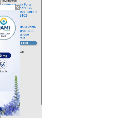
Información
argenx compra Forte
Biosciences por US$
2.200 millones y suma el
anticuerpo FB102
Información
ANMAT habilitó la venta
libre de diez grupos de
medicamentos que
requerían receta
Vademécum
Descuentos PAMI