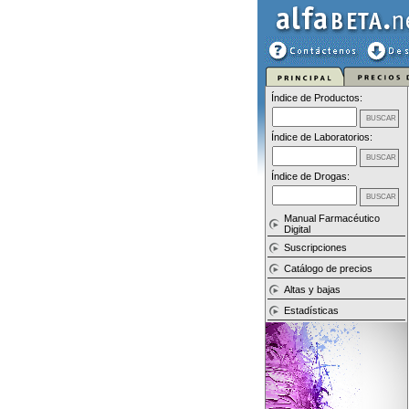
Índice de Productos:
Índice de Laboratorios:
Índice de Drogas:
Manual Farmacéutico
Digital
Suscripciones
Catálogo de precios
Altas y bajas
Estadísticas