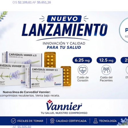
OS
$2.109,61
AF
$5.651,16
120 mg comp.x 10
(VL)
$11.786,29
(29/06/26)
SIFAR
Producto Reconocido
PAMI
AF
$5.893,15
IOMA
Cobertura Monto Fijo
OS
$3.333,68
AF
$8.452,61
120 mg comp.x 30
(VL)
$32.843,40
(29/06/26)
SIFAR
Producto Reconocido
PAMI
AF
$16.421,70
IOMA
Cobertura Monto Fijo
OS
$8.745,62
AF
$24.097,78
180 mg comp.x 10
$21.641,16
(29/06/26)
SIFAR
Producto Reconocido
PAMI
AF
$10.820,58
IOMA
Cobertura Monto Fijo
OS
$6.463,18
AF
$15.177,98
susp. x 90 ml
(VL)
$11.011,21
(29/06/26)
SIFAR
Producto Reconocido
PAMI
AF
$5.505,60