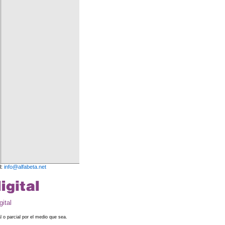
l:
info@alfabeta.net
ital
l o parcial por el medio que sea.