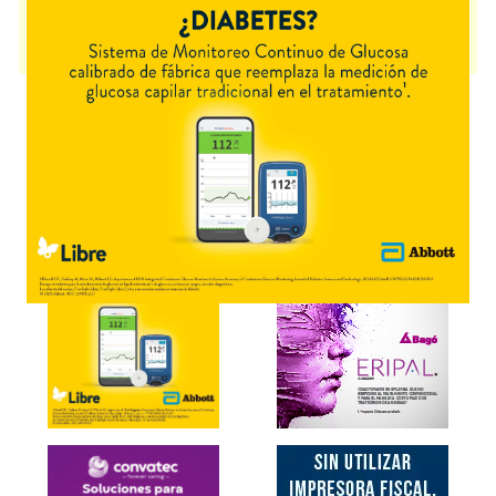
por
Galderma
y cuenta con 1 presentación disponible.
Producto importado.
Explorar más
Otros productos con
trifaroteno
Otros productos de
Galderma