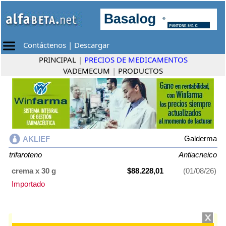
Contáctenos
|
Descargar
PRINCIPAL
|
PRECIOS DE MEDICAMENTOS
VADEMECUM
|
PRODUCTOS
Galderma
AKLIEF
trifaroteno
Antiacneico
crema x 30 g
$88.228,01
(01/08/26)
Importado
AKLIEF
contiene
trifaroteno
y se indica como
Antiacneico
. Es producido