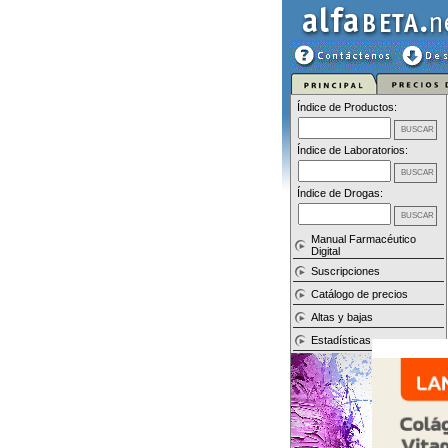
Índice de Productos:
Índice de Laboratorios:
Índice de Drogas:
Manual Farmacéutico
Digital
Suscripciones
Catálogo de precios
Altas y bajas
Estadísticas