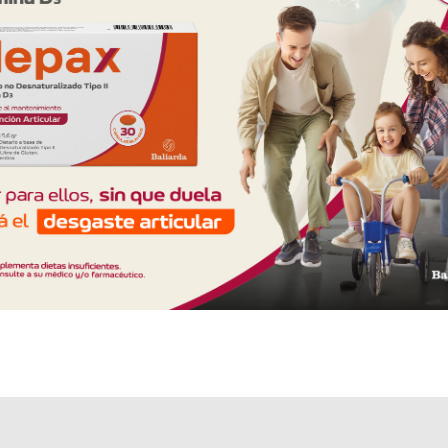
Explorar más
Otros productos con
vaselina+asoc.
Otros productos de
Elea