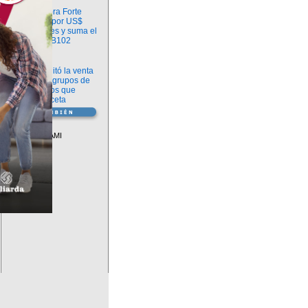
Información
argenx compra Forte
Biosciences por US$
2.200 millones y suma el
anticuerpo FB102
Información
ANMAT habilitó la venta
libre de diez grupos de
medicamentos que
requerían receta
Vademécum
Descuentos PAMI