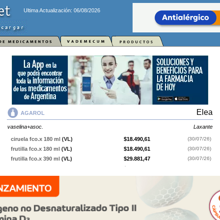
Ultima Actualización: 06/08/2026
Elea
AGAROL
vaselina+asoc.
Laxante
ciruela fco.x 180 ml
(VL)
$18.490,61
(30/07/26)
frutilla fco.x 180 ml
(VL)
$18.490,61
(30/07/26)
frutilla fco.x 390 ml
(VL)
$29.881,47
(30/07/26)
vainilla fco.x 180 ml
(VL)
$18.490,61
(30/07/26)
vainilla fco.x 390 ml
(VL)
$29.881,47
(30/07/26)
AGAROL
contiene
vaselina+asoc.
y se indica como
Laxante
. Es
producido por
Elea
y cuenta con 5 presentaciones disponibles.