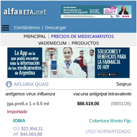
Contáctenos
|
Descargar
PRINCIPAL
|
PRECIOS DE MEDICAMENTOS
VADEMECUM
|
PRODUCTOS
Seqirus
AFLURIA QUAD
antígenos virus influenza
vacuna antigripal tetravalente
jga.prell.x 1 x 0.5 ml
$66.519,00
(08/01/26)
Importado
IOMA
Cobertura Monto Fijo
OS
$21.954,11
USO NORMATIZADO
AF
$44.564,89