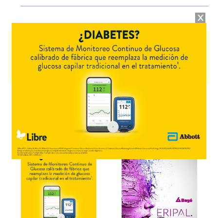
AFLURIA QUAD
contiene
antígenos virus influenza
y se indica como
vacuna antigripal tetravalente
. Es producido por
Seqirus
y cuenta con 1
presentación disponible.
Producto importado.
Explorar más
Otros productos con
antígenos virus influenza
Otros productos de
Seqirus