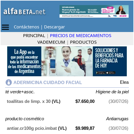
Contáctenos
|
Descargar
PRINCIPAL
|
PRECIOS DE MEDICAMENTOS
VADEMECUM
|
PRODUCTOS
Elea
ADERMICINA CUIDADO FACIAL
té verde+asoc.
Higiene de la piel
toallitas de limp. x 30
(VL)
$7.650,00
(30/07/26)
producto cosmético
Antiarrugas
antiar.cr100g pcio.imbat
(VL)
$9.989,87
(30/07/26)