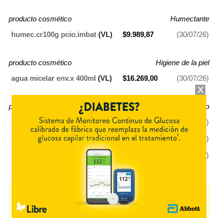
producto cosmético
Humectante
humec.cr100g pcio.imbat
(VL)
$9.989,87
(30/07/26)
producto cosmético
Higiene de la piel
agua micelar env.x 400ml
(VL)
$16.269,00
(30/07/26)
producto cosmético
Producto Cosmético
sérum día x50ml 25%off
(VL)
$21.930,00
(30/07/26)
sérum noche x50ml 25%off
(VL)
$21.930,00
(30/07/26)
unific.cr100g pcio.imbat
(VL)
$9.989,87
(30/07/26)
ADERMICINA CUIDADO FACIAL
contiene
té verde+asoc., producto
cosmético
y se indica como
Higiene de la piel, Antiarrugas, Humectante,
Producto Cosmético
. Es producido por
Elea
y cuenta con 7