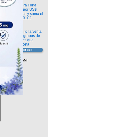
Información
argenx compra Forte
Biosciences por US$
2.200 millones y suma el
anticuerpo FB102
Información
ANMAT habilitó la venta
libre de diez grupos de
medicamentos que
requerían receta
Vademécum
Descuentos PAMI