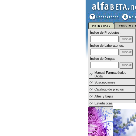
Índice de Productos:
Índice de Laboratorios:
Índice de Drogas:
Manual Farmacéutico
Digital
Suscripciones
Catálogo de precios
Altas y bajas
Estadísticas