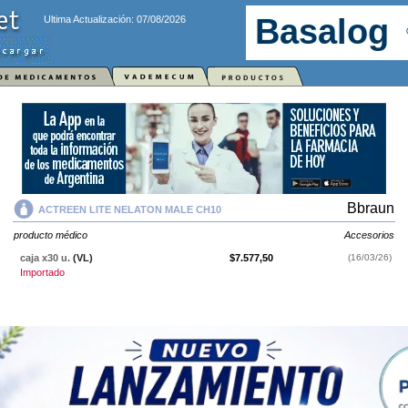
Ultima Actualización: 07/08/2026
Bbraun
ACTREEN LITE NELATON MALE CH10
producto médico
Accesorios
caja x30 u.
(VL)
$7.577,50
(16/03/26)
Importado
ACTREEN LITE NELATON MALE CH10
contiene
producto médico
y se
indica como
Accesorios
. Es producido por
Bbraun
y cuenta con 1
presentación disponible.
Producto importado.