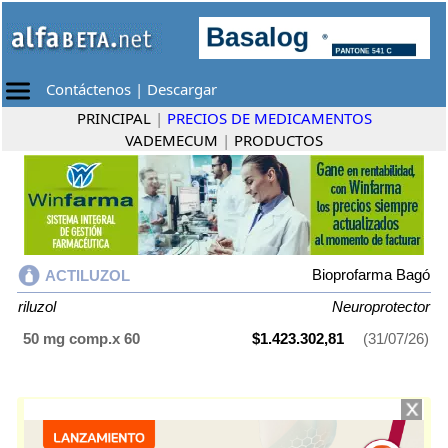
Contáctenos
|
Descargar
PRINCIPAL
|
PRECIOS DE MEDICAMENTOS
VADEMECUM
|
PRODUCTOS
Bioprofarma Bagó
ACTILUZOL
riluzol
Neuroprotector
50 mg comp.x 60
$1.423.302,81
(31/07/26)
ACTILUZOL
contiene
riluzol
y se indica como
Neuroprotector
. Es
producido por
Bioprofarma Bagó
y cuenta con 1 presentación