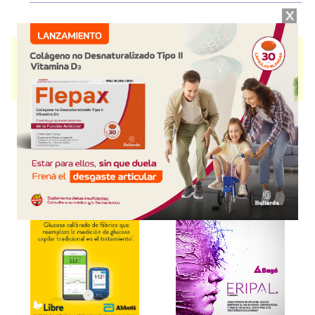
ACRYLARM
contiene
poliacrílico,ác.
y se indica como
Lubricante
ocular
. Es producido por
Poen
y cuenta con 1 presentación disponible.
Algunas presentaciones cuentan con cobertura PAMI.
Explorar más
Otros productos con
poliacrílico,ác.
Otros productos de
Poen