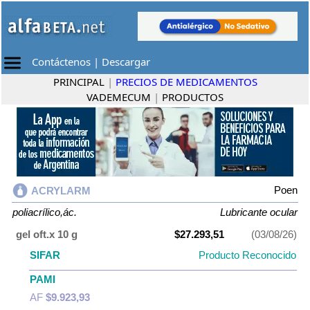
Contáctenos
|
Descargar
PRINCIPAL
|
PRECIOS DE MEDICAMENTOS
VADEMECUM
|
PRODUCTOS
Poen
ACRYLARM
poliacrílico,ác.
Lubricante ocular
gel oft.x 10 g
$27.293,51
(03/08/26)
SIFAR
Producto Reconocido
PAMI
AF
$9.923,93