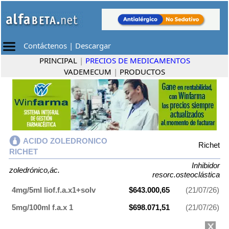
Contáctenos
|
Descargar
PRINCIPAL
|
PRECIOS DE MEDICAMENTOS
VADEMECUM
|
PRODUCTOS
ACIDO ZOLEDRONICO
Richet
RICHET
Inhibidor
zoledrónico,ác.
resorc.osteoclástica
4mg/5ml liof.f.a.x1+solv
$643.000,65
(21/07/26)
5mg/100ml f.a.x 1
$698.071,51
(21/07/26)