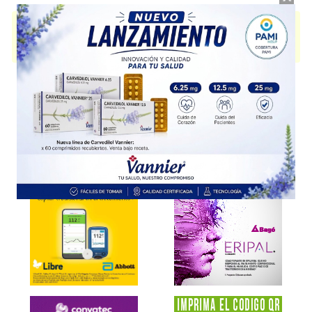
ACIDO ZOLEDRONICO RICHET
contiene
zoledrónico,ác.
y se indica
como
Inhibidor resorc.osteoclástica
. Es producido por
Richet
y cuenta
con 2 presentaciones disponibles.
Explorar más
Otros productos con
zoledrónico,ác.
Otros productos de
Richet