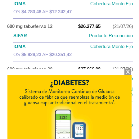
IOMA
Cobertura Monto Fijo
OS
$4.780,48
AF
$12.242,47
600 mg tab.eferv.x 12
$26.277,65
(21/07/26)
SIFAR
Producto Reconocido
IOMA
Cobertura Monto Fijo
OS
$5.926,23
AF
$20.351,42
600 mg tab.eferv.x 20
$27.666,08
(21/07/26)
SIFAR
Producto Reconocido
PAMI PLAN
PAMI
MEDICAMENTOS DE USO
EVENTUAL
OS
$11.066,43
AF
$16.599,65
IOMA
Cobertura Monto Fijo
OS
$7.829,15
AF
$19.836,93