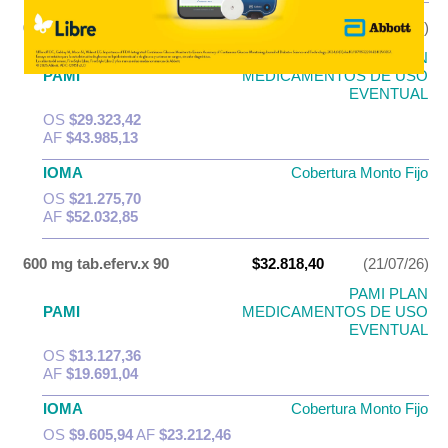
600 mg tab.eferv.x 60
$73.308,55
(21/07/26)
PAMI PLAN
PAMI
MEDICAMENTOS DE USO
EVENTUAL
OS
$29.323,42
AF
$43.985,13
IOMA
Cobertura Monto Fijo
OS
$21.275,70
AF
$52.032,85
600 mg tab.eferv.x 90
$32.818,40
(21/07/26)
PAMI PLAN
PAMI
MEDICAMENTOS DE USO
EVENTUAL
OS
$13.127,36
AF
$19.691,04
IOMA
Cobertura Monto Fijo
OS
$9.605,94
AF
$23.212,46