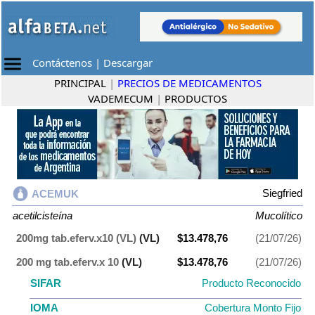
Contáctenos
|
Descargar
PRINCIPAL
|
PRECIOS DE MEDICAMENTOS
VADEMECUM
|
PRODUCTOS
Siegfried
ACEMUK
acetilcisteína
Mucolítico
200mg tab.eferv.x10 (VL)
(VL)
$13.478,76
(21/07/26)
200 mg tab.eferv.x 10
(VL)
$13.478,76
(21/07/26)
SIFAR
Producto Reconocido
IOMA
Cobertura Monto Fijo