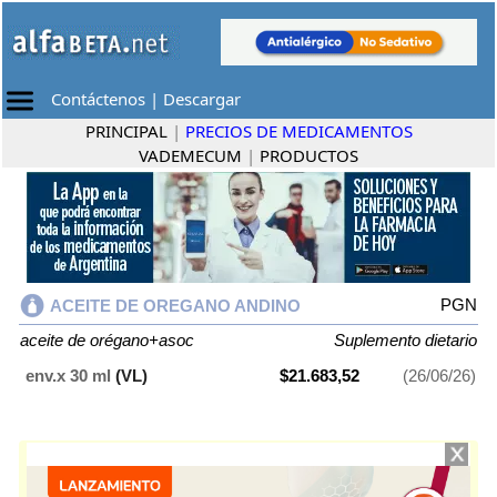
Contáctenos
|
Descargar
PRINCIPAL
|
PRECIOS DE MEDICAMENTOS
VADEMECUM
|
PRODUCTOS
PGN
ACEITE DE OREGANO ANDINO
aceite de orégano+asoc
Suplemento dietario
env.x 30 ml
(VL)
$21.683,52
(26/06/26)
ACEITE DE OREGANO ANDINO
contiene
aceite de orégano+asoc
y se
indica como
Suplemento dietario
. Es producido por
PGN
y cuenta con 1