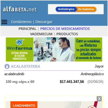
Contáctenos
|
Descargar
PRINCIPAL
|
PRECIOS DE MEDICAMENTOS
VADEMECUM
|
PRODUCTOS
Jayor
ACALASTATERA
acalabrutinib
Antineoplásico
100 mg cáps.x 60
$17.441.347,56
(02/06/26)
ACALASTATERA
contiene
acalabrutinib
y se indica como
Antineoplásico
. Es producido por
Jayor
y cuenta con 1 presentación