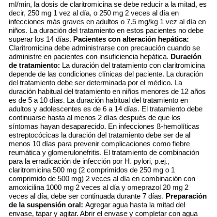
ml/min, la dosis de claritromicina se debe reducir a la mitad, es
decir, 250 mg 1 vez al día, o 250 mg 2 veces al día en
infecciones más graves en adultos o 7.5 mg/kg 1 vez al día en
niños. La duración del tratamiento en estos pacientes no debe
superar los 14 días.
Pacientes con alteración hepática:
Claritromicina debe administrarse con precaución cuando se
administre en pacientes con insuficiencia hepática.
Duración
de tratamiento:
La duración del tratamiento con claritromicina
depende de las condiciones clínicas del paciente. La duración
del tratamiento debe ser determinada por el médico. La
duración habitual del tratamiento en niños menores de 12 años
es de 5 a 10 días. La duración habitual del tratamiento en
adultos y adolescentes es de 6 a 14 días. El tratamiento debe
continuarse hasta al menos 2 días después de que los
síntomas hayan desaparecido. En infecciones ß-hemolíticas
estreptocócicas la duración del tratamiento debe ser de al
menos 10 días para prevenir complicaciones como fiebre
reumática y glomerulonefritis. El tratamiento de combinación
para la erradicación de infección por H. pylori, p.ej.,
claritromicina 500 mg (2 comprimidos de 250 mg o 1
comprimido de 500 mg) 2 veces al día en combinación con
amoxicilina 1000 mg 2 veces al día y omeprazol 20 mg 2
veces al día, debe ser continuada durante 7 días.
Preparación
de la suspensión oral:
Agregar agua hasta la mitad del
envase, tapar y agitar. Abrir el envase y completar con agua