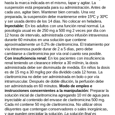
hasta la marca indicada en el mismo, tapar y agitar. La
suspensión está preparada para su administración. Antes de
cada uso, agitar bien. Mantener bien cerrado. Una vez
preparada, la suspensión debe mantenerse entre 15ºC y 30ºC
y ser usada dentro de los 14 días. No colocar en heladera.
Inyectable:
En los adultos con una función renal normal. La
posología usual es de 250 mg a 500 mg 2 veces por día con
12 horas de intervalo, administrada como infusión intravenosa
durante 60 minutos en una solución que contiene
aproximadamente un 0.2% de claritromicina. El tratamiento por
vía intravenosa puede durar de 2 a 5 días, pero debe
cambiarse a claritromicina por vía oral cuanto sea posible.
Con insuficiencia renal:
En los pacientes con insuficiencia
renal teniendo un clearance inferior a 30 ml/min, la dosis
administrada debe ser disminuida de medida. En niños la dosis
es de 15 mg a 30 mg/kg por día dividido cada 12 horas. La
claritromicina no debe ser administrada en bolo o por vía
intramuscular. Después de doble dilución, la perfusión debe
ser administrada en 60 minutos.
Modo de empleo e
instrucciones concernientes a la manipulación:
Preparar la
solución inicial de claritromicina agregando 10 ml de agua para
inyectable al contenido del envase de claritromicina 500 mg.
Cada ml contiene 50 mg de claritromicina. No utilizar otros
diluyentes que contengan conservadores o sales inorgánicas,
y que pueden precipitar la solución.
La solución final es