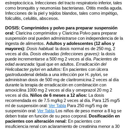
estreptocócica. Infecciones del tracto respiratorio inferior, tales
como bronquitis y neumonías bacterianas. Otitis media aguda.
Infecciones de la piel y tejidos blandos, tales como impétigo,
foliculitis, celulitis, abscesos.
DOSIS:
Comprimidos y polvo para preparar suspensión
oral:
Claricina comprimidos y Claricina Polvo para preparar
suspensión oral pueden administrarse con independencia de la
ingesta de alimentos.
Adultos y adolescentes (12 años y
mayores):
Dosis habitual:
la dosis normal es de 250 mg, 2
veces al día.
Dosis elevadas (infecciones graves):
la dosis
puede incrementarse a 500 mg 2 veces al día.
Pacientes de
edad avanzada:
Igual que en adultos.
Erradicación del
Helicobacter pylori en adultos:
En pacientes con úlcera
gastroduodenal debida a una infección por H. pylori, se
administran dosis de 500 mg de claritromicina 2 veces al día
durante la terapia de erradicación en combinación con
amoxicilina 1000 mg 2 veces al día y omeprazol 20 mg 2
veces al día.
Niños de 6 meses a 12 años:
La dosis
recomendada es de 7.5 mg/kg 2 veces al día. Para 125 mg/5
ml de suspensión oral:
Ver Tabla
Para 250 mg/5 mg de
suspensión oral:
Ver Tabla
Los niños de peso menor a 8 kg se
deben tratar en función de su peso corporal.
Dosificación en
pacientes con alteración renal:
En pacientes con
insuficiencia renal con aclaramiento de creatinina menor a 30