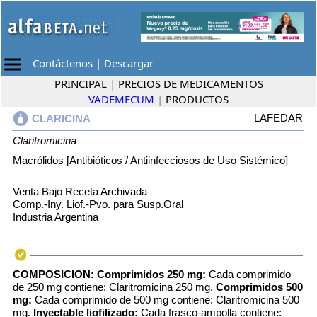
Contáctenos
|
Descargar
PRINCIPAL
|
PRECIOS DE MEDICAMENTOS
VADEMECUM
|
PRODUCTOS
LAFEDAR
CLARICINA
Claritromicina
Macrólidos [Antibióticos / Antiinfecciosos de Uso Sistémico]
Venta Bajo Receta Archivada
Comp.-Iny. Liof.-Pvo. para Susp.Oral
Industria Argentina
COMPOSICION:
Comprimidos 250 mg:
Cada comprimido
de 250 mg contiene: Claritromicina 250 mg.
Comprimidos 500
mg:
Cada comprimido de 500 mg contiene: Claritromicina 500
mg.
Inyectable liofilizado:
Cada frasco-ampolla contiene: