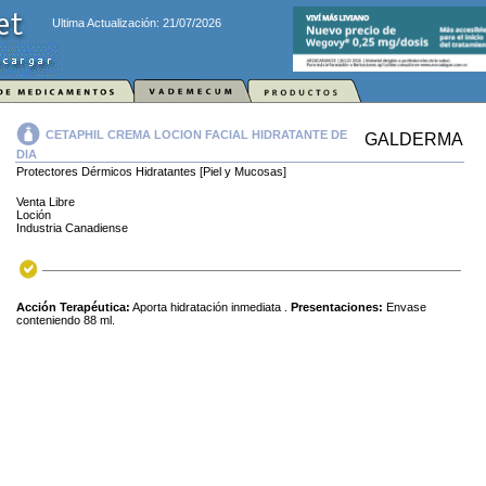
Ultima Actualización: 21/07/2026
CETAPHIL CREMA LOCION FACIAL HIDRATANTE DE
GALDERMA
DIA
Protectores Dérmicos Hidratantes [Piel y Mucosas]
Venta Libre
Loción
Industria Canadiense
Acción Terapéutica:
Aporta hidratación inmediata .
Presentaciones:
Envase
conteniendo 88 ml.