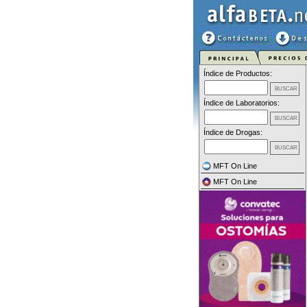
Índice de Productos:
Índice de Laboratorios:
Índice de Drogas:
MFT On Line
MFT On Line