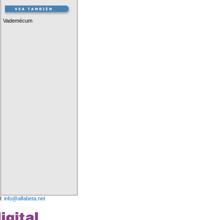
Vademécum
l:
info@alfabeta.net