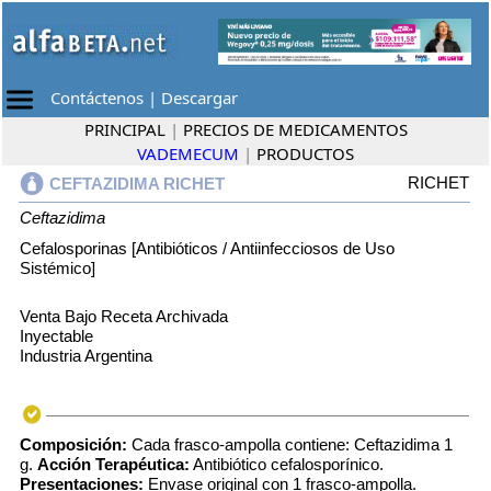
Contáctenos
|
Descargar
PRINCIPAL
|
PRECIOS DE MEDICAMENTOS
VADEMECUM
|
PRODUCTOS
RICHET
CEFTAZIDIMA RICHET
Ceftazidima
Cefalosporinas [Antibióticos / Antiinfecciosos de Uso
Sistémico]
Venta Bajo Receta Archivada
Inyectable
Industria Argentina
Composición:
Cada frasco-ampolla contiene: Ceftazidima 1
g.
Acción Terapéutica:
Antibiótico cefalosporínico.
Presentaciones:
Envase original con 1 frasco-ampolla.