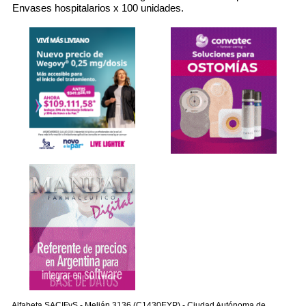
Envases hospitalarios x 100 unidades.
Alfabeta SACIFyS - Melián 3136 (C1430EYP) - Ciudad Autónoma de