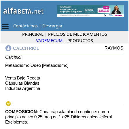
Contáctenos
|
Descargar
PRINCIPAL
|
PRECIOS DE MEDICAMENTOS
VADEMECUM
|
PRODUCTOS
RAYMOS
CALCITRIOL
Calcitriol
Metabolismo Oseo [Metabolismo]
Venta Bajo Receta
Cápsulas Blandas
Industria Argentina
COMPOSICION:
Cada cápsula blanda contiene: como
principio activo 0.25 mcg de 1 α25-Dihidroxicolecalciferol.
Excipientes.