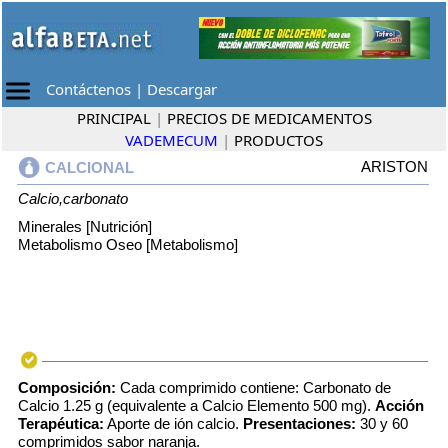
Contáctenos
|
Descargar
PRINCIPAL
|
PRECIOS DE MEDICAMENTOS
VADEMECUM
|
PRODUCTOS
ARISTON
CALCIONAL
Calcio,carbonato
Minerales [Nutrición]
Metabolismo Oseo [Metabolismo]
Composición:
Cada comprimido contiene: Carbonato de
Calcio 1.25 g (equivalente a Calcio Elemento 500 mg).
Acción
Terapéutica:
Aporte de ión calcio.
Presentaciones:
30 y 60
comprimidos sabor naranja.