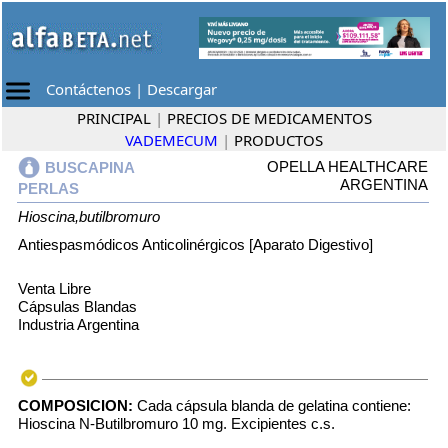
Contáctenos
|
Descargar
PRINCIPAL
|
PRECIOS DE MEDICAMENTOS
VADEMECUM
|
PRODUCTOS
OPELLA HEALTHCARE
BUSCAPINA
ARGENTINA
PERLAS
Hioscina,butilbromuro
Antiespasmódicos Anticolinérgicos [Aparato Digestivo]
Venta Libre
Cápsulas Blandas
Industria Argentina
COMPOSICION:
Cada cápsula blanda de gelatina contiene:
Hioscina N-Butilbromuro 10 mg. Excipientes c.s.