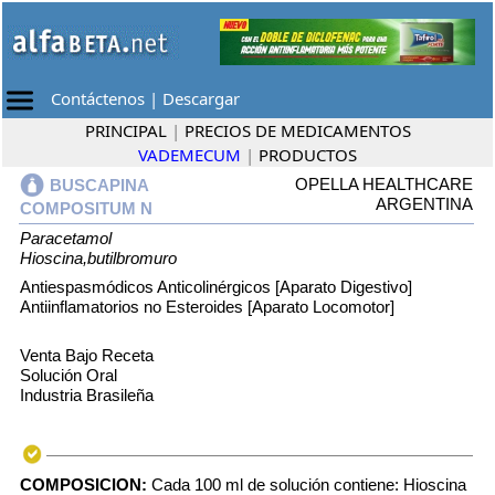
Contáctenos
|
Descargar
PRINCIPAL
|
PRECIOS DE MEDICAMENTOS
VADEMECUM
|
PRODUCTOS
OPELLA HEALTHCARE
BUSCAPINA
ARGENTINA
COMPOSITUM N
Paracetamol
Hioscina,butilbromuro
Antiespasmódicos Anticolinérgicos [Aparato Digestivo]
Antiinflamatorios no Esteroides [Aparato Locomotor]
Venta Bajo Receta
Solución Oral
Industria Brasileña
COMPOSICION:
Cada 100 ml de solución contiene: Hioscina