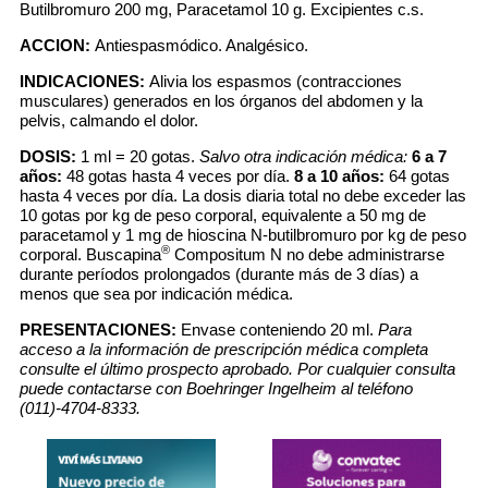
Butilbromuro 200 mg, Paracetamol 10 g. Excipientes c.s.
ACCION:
Antiespasmódico. Analgésico.
INDICACIONES:
Alivia los espasmos (contracciones
musculares) generados en los órganos del abdomen y la
pelvis, calmando el dolor.
DOSIS:
1 ml = 20 gotas.
Salvo otra indicación médica:
6 a 7
años:
48 gotas hasta 4 veces por día.
8 a 10 años:
64 gotas
hasta 4 veces por día. La dosis diaria total no debe exceder las
10 gotas por kg de peso corporal, equivalente a 50 mg de
paracetamol y 1 mg de hioscina N-butilbromuro por kg de peso
®
corporal. Buscapina
Compositum N no debe administrarse
durante períodos prolongados (durante más de 3 días) a
menos que sea por indicación médica.
PRESENTACIONES:
Envase conteniendo 20 ml.
Para
acceso a la información de prescripción médica completa
consulte el último prospecto aprobado. Por cualquier consulta
puede contactarse con Boehringer Ingelheim al teléfono
(011)-4704-8333.