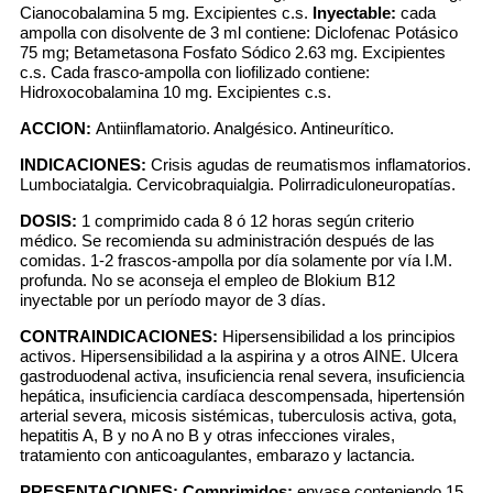
Cianocobalamina 5 mg. Excipientes c.s.
Inyectable:
cada
ampolla con disolvente de 3 ml contiene: Diclofenac Potásico
75 mg; Betametasona Fosfato Sódico 2.63 mg. Excipientes
c.s. Cada frasco-ampolla con liofilizado contiene:
Hidroxocobalamina 10 mg. Excipientes c.s.
ACCION:
Antiinflamatorio. Analgésico. Antineurítico.
INDICACIONES:
Crisis agudas de reumatismos inflamatorios.
Lumbociatalgia. Cervicobraquialgia. Polirradiculoneuropatías.
DOSIS:
1 comprimido cada 8 ó 12 horas según criterio
médico. Se recomienda su administración después de las
comidas. 1-2 frascos-ampolla por día solamente por vía I.M.
profunda. No se aconseja el empleo de Blokium B12
inyectable por un período mayor de 3 días.
CONTRAINDICACIONES:
Hipersensibilidad a los principios
activos. Hipersensibilidad a la aspirina y a otros AINE. Ulcera
gastroduodenal activa, insuficiencia renal severa, insuficiencia
hepática, insuficiencia cardíaca descompensada, hipertensión
arterial severa, micosis sistémicas, tuberculosis activa, gota,
hepatitis A, B y no A no B y otras infecciones virales,
tratamiento con anticoagulantes, embarazo y lactancia.
PRESENTACIONES:
Comprimidos:
envase conteniendo 15