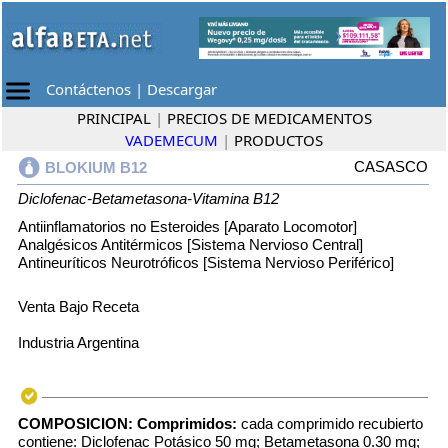
Contáctenos
|
Descargar
PRINCIPAL
|
PRECIOS DE MEDICAMENTOS
VADEMECUM
|
PRODUCTOS
CASASCO
BLOKIUM B12
Diclofenac-Betametasona-Vitamina B12
Antiinflamatorios no Esteroides [Aparato Locomotor]
Analgésicos Antitérmicos [Sistema Nervioso Central]
Antineuríticos Neurotróficos [Sistema Nervioso Periférico]
Venta Bajo Receta
Industria Argentina
COMPOSICION:
Comprimidos:
cada comprimido recubierto
contiene: Diclofenac Potásico 50 mg; Betametasona 0.30 mg;