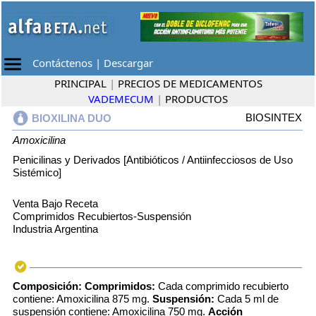
Contáctenos
|
Descargar
PRINCIPAL
|
PRECIOS DE MEDICAMENTOS
VADEMECUM
|
PRODUCTOS
BIOSINTEX
BIOXILINA DUO
Amoxicilina
Penicilinas y Derivados [Antibióticos / Antiinfecciosos de Uso
Sistémico]
Venta Bajo Receta
Comprimidos Recubiertos-Suspensión
Industria Argentina
Composición: Comprimidos:
Cada comprimido recubierto
contiene: Amoxicilina 875 mg.
Suspensión:
Cada 5 ml de
suspensión contiene: Amoxicilina 750 mg.
Acción