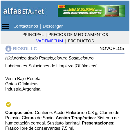
Contáctenos
|
Descargar
PRINCIPAL
|
PRECIOS DE MEDICAMENTOS
VADEMECUM
|
PRODUCTOS
NOVOPLOS
BIOSOL LC
Hialurónico,ácido
Potasio,cloruro
Sodio,cloruro
Lubricantes Soluciones de Limpieza [Oftálmicos]
Venta Bajo Receta
Gotas Oftálmicas
Industria Argentina
Composición:
Contiene: Acido Hialurónico 0.3 g; Cloruro de
Potasio; Cloruro de Sodio.
Acción Terapéutica:
Sistema de
humectación corneal. Sustituto lagrimal.
Presentaciones:
Frasco libre de conservantes 7.5 ml.