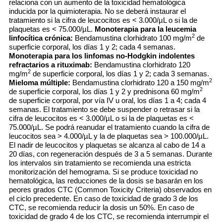
relaciona con un aumento de la toxicidad hematológica
inducida por la quimioterapia. No se deberá instaurar el
tratamiento si la cifra de leucocitos es < 3.000/µL o si la de
plaquetas es < 75.000/µL.
Monoterapia para la leucemia
2
linfocítica crónica:
Bendamustina clorhidrato 100 mg/m
de
superficie corporal, los días 1 y 2; cada 4 semanas.
Monoterapia para los linfomas no-Hodgkin indolentes
refractarios a rituximab:
Bendamustina clorhidrato 120
2
mg/m
de superficie corporal, los días 1 y 2; cada 3 semanas.
2
Mieloma múltiple:
Bendamustina clorhidrato 120 a 150 mg/m
2
de superficie corporal, los días 1 y 2 y prednisona 60 mg/m
de superficie corporal, por vía IV u oral, los días 1 a 4; cada 4
semanas. El tratamiento se debe suspender o retrasar si la
cifra de leucocitos es < 3.000/µL o si la de plaquetas es <
75.000/µL. Se podrá reanudar el tratamiento cuando la cifra de
leucocitos sea > 4.000/µL y la de plaquetas sea > 100.000/µL.
El nadir de leucocitos y plaquetas se alcanza al cabo de 14 a
20 días, con regeneración después de 3 a 5 semanas. Durante
los intervalos sin tratamiento se recomienda una estricta
monitorización del hemograma. Si se produce toxicidad no
hematológica, las reducciones de la dosis se basarán en los
peores grados CTC (Common Toxicity Criteria) observados en
el ciclo precedente. En caso de toxicidad de grado 3 de los
CTC, se recomienda reducir la dosis un 50%. En caso de
toxicidad de grado 4 de los CTC, se recomienda interrumpir el