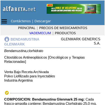
Contáctenos
|
Descargar
PRINCIPAL
|
PRECIOS DE MEDICAMENTOS
VADEMECUM
|
PRODUCTOS
GLENMARK GENERICS
BENDAMUSTINA
S.A.
GLENMARK
Bendamustina,clorhidrato
Citostáticos Antineoplásicos [Oncológicos y Terapias
Relacionadas]
Venta Bajo Receta Archivada
Polvo Liofilizado para Inyectables
Industria Argentina
COMPOSICION:
Bendamustina Glenmark 25 mg:
Cada
frasco-ampolla contiene: Bendamustina Clorhidrato 25.0 mg.