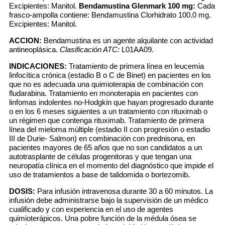
Excipientes: Manitol.
Bendamustina Glenmark 100 mg:
Cada
frasco-ampolla contiene: Bendamustina Clorhidrato 100.0 mg.
Excipientes: Manitol.
ACCION:
Bendamustina es un agente alquilante con actividad
antineoplásica.
Clasificación ATC:
L01AA09.
INDICACIONES:
Tratamiento de primera línea en leucemia
linfocítica crónica (estadio B o C de Binet) en pacientes en los
que no es adecuada una quimioterapia de combinación con
fludarabina. Tratamiento en monoterapia en pacientes con
linfomas indolentes no-Hodgkin que hayan progresado durante
o en los 6 meses siguientes a un tratamiento con rituximab o
un régimen que contenga rituximab. Tratamiento de primera
línea del mieloma múltiple (estadio II con progresión o estadio
III de Durie- Salmon) en combinación con prednisona, en
pacientes mayores de 65 años que no son candidatos a un
autotrasplante de células progenitoras y que tengan una
neuropatía clínica en el momento del diagnóstico que impide el
uso de tratamientos a base de talidomida o bortezomib.
DOSIS:
Para infusión intravenosa durante 30 a 60 minutos. La
infusión debe administrarse bajo la supervisión de un médico
cualificado y con experiencia en el uso de agentes
quimioterápicos. Una pobre función de la médula ósea se