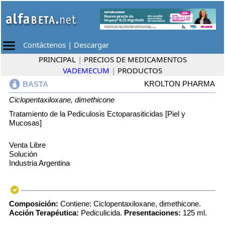
Contáctenos
|
Descargar
PRINCIPAL
|
PRECIOS DE MEDICAMENTOS
VADEMECUM
|
PRODUCTOS
KROLTON PHARMA
BASTA
Ciclopentaxiloxane, dimethicone
Tratamiento de la Pediculosis Ectoparasiticidas [Piel y
Mucosas]
Venta Libre
Solución
Industria Argentina
Composición:
Contiene: Ciclopentaxiloxane, dimethicone.
Acción Terapéutica:
Pediculicida.
Presentaciones:
125 ml.