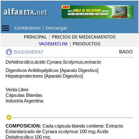
Contáctenos
|
Descargar
PRINCIPAL
|
PRECIOS DE MEDICAMENTOS
VADEMECUM
|
PRODUCTOS
BAGO
BAGOHEPAT
Dehidrocólico,ácido
Cynara Scolymus,extracto
Digestivos Antidispépticos [Aparato Digestivo]
Hepatoprotectores [Aparato Digestivo]
Venta Libre
Cápsulas Blandas
Industria Argentina
COMPOSICION:
Cada cápsula blanda contiene: Extracto
Estandarizado de Cynara scolymus 100 mg; Acido
Dehidrocólico 100 mg.