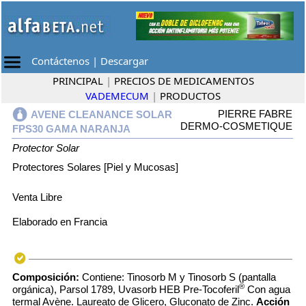
Contáctenos
|
Descargar
PRINCIPAL
|
PRECIOS DE MEDICAMENTOS
VADEMECUM
|
PRODUCTOS
PIERRE FABRE
AVENE CLEANANCE SOLAR
DERMO-COSMETIQUE
FPS30 GAMA NARANJA
Protector Solar
Protectores Solares [Piel y Mucosas]
Venta Libre
Elaborado en Francia
Composición:
Contiene: Tinosorb M y Tinosorb S (pantalla
®
orgánica), Parsol 1789, Uvasorb HEB Pre-Tocoferil
Con agua
termal Avène. Laureato de Glicero, Gluconato de Zinc.
Acción