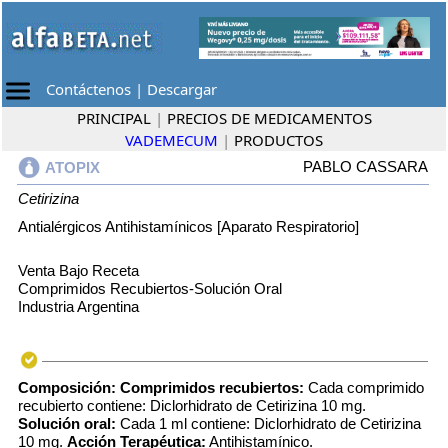
Contáctenos
|
Descargar
PRINCIPAL
|
PRECIOS DE MEDICAMENTOS
VADEMECUM
|
PRODUCTOS
PABLO CASSARA
ATOPIX
Cetirizina
Antialérgicos Antihistamínicos [Aparato Respiratorio]
Venta Bajo Receta
Comprimidos Recubiertos-Solución Oral
Industria Argentina
Composición:
Comprimidos recubiertos:
Cada comprimido
recubierto contiene: Diclorhidrato de Cetirizina 10 mg.
Solución oral:
Cada 1 ml contiene: Diclorhidrato de Cetirizina
10 mg.
Acción Terapéutica:
Antihistamínico.