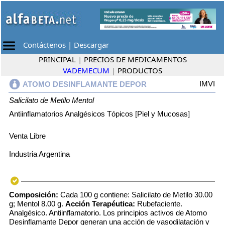
Contáctenos
|
Descargar
PRINCIPAL
|
PRECIOS DE MEDICAMENTOS
VADEMECUM
|
PRODUCTOS
IMVI
ATOMO DESINFLAMANTE DEPOR
Salicilato de Metilo
Mentol
Antiinflamatorios Analgésicos Tópicos [Piel y Mucosas]
Venta Libre
Industria Argentina
Composición:
Cada 100 g contiene: Salicilato de Metilo 30.00
g; Mentol 8.00 g.
Acción Terapéutica:
Rubefaciente.
Analgésico. Antiinflamatorio. Los principios activos de Atomo
Desinflamante Depor generan una acción de vasodilatación y