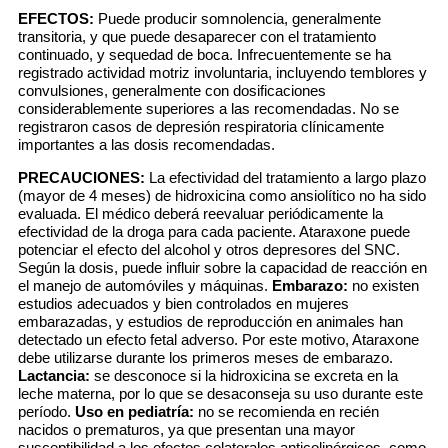
EFECTOS:
Puede producir somnolencia, generalmente
transitoria, y que puede desaparecer con el tratamiento
continuado, y sequedad de boca. Infrecuentemente se ha
registrado actividad motriz involuntaria, incluyendo temblores y
convulsiones, generalmente con dosificaciones
considerablemente superiores a las recomendadas. No se
registraron casos de depresión respiratoria clínicamente
importantes a las dosis recomendadas.
PRECAUCIONES:
La efectividad del tratamiento a largo plazo
(mayor de 4 meses) de hidroxicina como ansiolítico no ha sido
evaluada. El médico deberá reevaluar periódicamente la
efectividad de la droga para cada paciente. Ataraxone puede
potenciar el efecto del alcohol y otros depresores del SNC.
Según la dosis, puede influir sobre la capacidad de reacción en
el manejo de automóviles y máquinas.
Embarazo:
no existen
estudios adecuados y bien controlados en mujeres
embarazadas, y estudios de reproducción en animales han
detectado un efecto fetal adverso. Por este motivo, Ataraxone
debe utilizarse durante los primeros meses de embarazo.
Lactancia:
se desconoce si la hidroxicina se excreta en la
leche materna, por lo que se desaconseja su uso durante este
período.
Uso en pediatría:
no se recomienda en recién
nacidos o prematuros, ya que presentan una mayor
susceptibilidad a los efectos colaterales anticolinérgicos, como