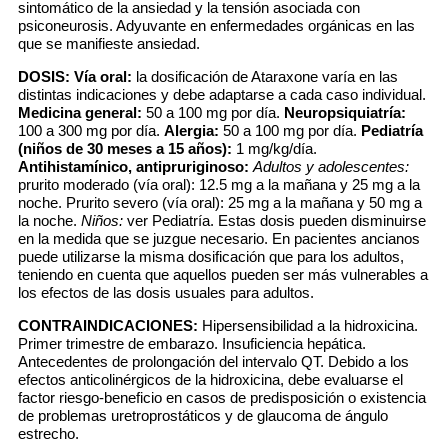
sintomático de la ansiedad y la tensión asociada con
psiconeurosis. Adyuvante en enfermedades orgánicas en las
que se manifieste ansiedad.
DOSIS:
Vía oral:
la dosificación de Ataraxone varía en las
distintas indicaciones y debe adaptarse a cada caso individual.
Medicina general:
50 a 100 mg por día.
Neuropsiquiatría:
100 a 300 mg por día.
Alergia:
50 a 100 mg por día.
Pediatría
(niños de 30 meses a 15 años):
1 mg/kg/día.
Antihistamínico, antipruriginoso:
Adultos y adolescentes:
prurito moderado (vía oral): 12.5 mg a la mañana y 25 mg a la
noche. Prurito severo (vía oral): 25 mg a la mañana y 50 mg a
la noche.
Niños:
ver Pediatría. Estas dosis pueden disminuirse
en la medida que se juzgue necesario. En pacientes ancianos
puede utilizarse la misma dosificación que para los adultos,
teniendo en cuenta que aquellos pueden ser más vulnerables a
los efectos de las dosis usuales para adultos.
CONTRAINDICACIONES:
Hipersensibilidad a la hidroxicina.
Primer trimestre de embarazo. Insuficiencia hepática.
Antecedentes de prolongación del intervalo QT. Debido a los
efectos anticolinérgicos de la hidroxicina, debe evaluarse el
factor riesgo-beneficio en casos de predisposición o existencia
de problemas uretroprostáticos y de glaucoma de ángulo
estrecho.