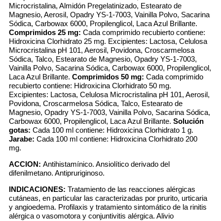
Microcristalina, Almidón Pregelatinizado, Estearato de
Magnesio, Aerosil, Opadry YS-1-7003, Vainilla Polvo, Sacarina
Sódica, Carbowax 6000, Propilenglicol, Laca Azul Brillante.
Comprimidos 25 mg:
Cada comprimido recubierto contiene:
Hidroxicina Clorhidrato 25 mg. Excipientes: Lactosa, Celulosa
Microcristalina pH 101, Aerosil, Povidona, Croscarmelosa
Sódica, Talco, Estearato de Magnesio, Opadry YS-1-7003,
Vainilla Polvo, Sacarina Sódica, Carbowax 6000, Propilenglicol,
Laca Azul Brillante.
Comprimidos 50 mg:
Cada comprimido
recubierto contiene: Hidroxicina Clorhidrato 50 mg.
Excipientes: Lactosa, Celulosa Microcristalina pH 101, Aerosil,
Povidona, Croscarmelosa Sódica, Talco, Estearato de
Magnesio, Opadry YS-1-7003, Vainilla Polvo, Sacarina Sódica,
Carbowax 6000, Propilenglicol, Laca Azul Brillante.
Solución
gotas:
Cada 100 ml contiene: Hidroxicina Clorhidrato 1 g.
Jarabe:
Cada 100 ml contiene: Hidroxicina Clorhidrato 200
mg.
ACCION:
Antihistamínico. Ansiolítico derivado del
difenilmetano. Antipruriginoso.
INDICACIONES:
Tratamiento de las reacciones alérgicas
cutáneas, en particular las caracterizadas por prurito, urticaria
y angioedema. Profilaxis y tratamiento sintomático de la rinitis
alérgica o vasomotora y conjuntivitis alérgica. Alivio