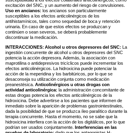
excitación del SNC, y un aumento del riesgo de convulsiones.
Uso en ancianos:
los ancianos son particularmente
susceptibles a los efectos anticolinérgicos de los
antihistamínicos, tales como sequedad de boca y retención
urinaria. En caso de que estos efectos se produzcan y
continúen o sean severos, se deberá probablemente
discontinuar la medicación.
INTERACCIONES:
Alcohol u otros depresores del SNC:
La
ingestión concurrente de alcohol u otros depresores del SNC
potencia la acción depresora. Además, la asociación con
maprotilina o antidepresivos tricíclicos puede incrementar los
efectos anticolinérgicos. La hidroxicina puede potenciar la
acción de la meperidina y los barbitúricos, por lo que se
desaconseja su utilización conjunta como medicación
preanestésica.
Anticolinérgicos u otras drogas con
actividad anticolinérgica:
la administración concomitante de
estas drogas potencia los efectos anticolinérgicos de la
hidroxicina. Debe advertirse a los pacientes que informen de
inmediato sobre la aparición de problemas gastrointestinales,
dada la posibilidad de que se produzca íleo paralítico durante la
terapia concurrente. Hasta el momento, no se sabe que la
hidroxicina interfiera con la acción de los digitálicos, por lo que
podrían ser usados conjuntamente.
Interferencias en las
pruebas de laboratorio:
dado que los antagonistas H