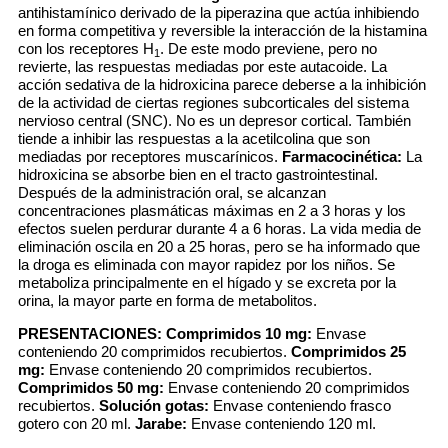
antihistamínico derivado de la piperazina que actúa inhibiendo
en forma competitiva y reversible la interacción de la histamina
con los receptores H
. De este modo previene, pero no
1
revierte, las respuestas mediadas por este autacoide. La
acción sedativa de la hidroxicina parece deberse a la inhibición
de la actividad de ciertas regiones subcorticales del sistema
nervioso central (SNC). No es un depresor cortical. También
tiende a inhibir las respuestas a la acetilcolina que son
mediadas por receptores muscarínicos.
Farmacocinética:
La
hidroxicina se absorbe bien en el tracto gastrointestinal.
Después de la administración oral, se alcanzan
concentraciones plasmáticas máximas en 2 a 3 horas y los
efectos suelen perdurar durante 4 a 6 horas. La vida media de
eliminación oscila en 20 a 25 horas, pero se ha informado que
la droga es eliminada con mayor rapidez por los niños. Se
metaboliza principalmente en el hígado y se excreta por la
orina, la mayor parte en forma de metabolitos.
PRESENTACIONES:
Comprimidos 10 mg:
Envase
conteniendo 20 comprimidos recubiertos.
Comprimidos 25
mg:
Envase conteniendo 20 comprimidos recubiertos.
Comprimidos 50 mg:
Envase conteniendo 20 comprimidos
recubiertos.
Solución gotas:
Envase conteniendo frasco
gotero con 20 ml.
Jarabe:
Envase conteniendo 120 ml.