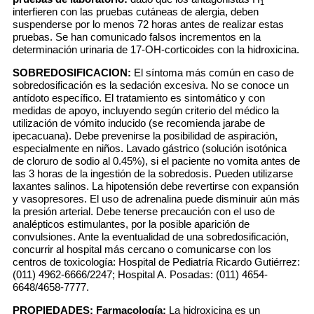
1
interfieren con las pruebas cutáneas de alergia, deben
suspenderse por lo menos 72 horas antes de realizar estas
pruebas. Se han comunicado falsos incrementos en la
determinación urinaria de 17-OH-corticoides con la hidroxicina.
SOBREDOSIFICACION:
El síntoma más común en caso de
sobredosificación es la sedación excesiva. No se conoce un
antídoto específico. El tratamiento es sintomático y con
medidas de apoyo, incluyendo según criterio del médico la
utilización de vómito inducido (se recomienda jarabe de
ipecacuana). Debe prevenirse la posibilidad de aspiración,
especialmente en niños. Lavado gástrico (solución isotónica
de cloruro de sodio al 0.45%), si el paciente no vomita antes de
las 3 horas de la ingestión de la sobredosis. Pueden utilizarse
laxantes salinos. La hipotensión debe revertirse con expansión
y vasopresores. El uso de adrenalina puede disminuir aún más
la presión arterial. Debe tenerse precaución con el uso de
analépticos estimulantes, por la posible aparición de
convulsiones. Ante la eventualidad de una sobredosificación,
concurrir al hospital más cercano o comunicarse con los
centros de toxicología: Hospital de Pediatría Ricardo Gutiérrez:
(011) 4962-6666/2247; Hospital A. Posadas: (011) 4654-
6648/4658-7777.
PROPIEDADES:
Farmacología:
La hidroxicina es un