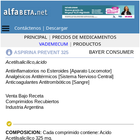
Contáctenos
|
Descargar
PRINCIPAL
|
PRECIOS DE MEDICAMENTOS
VADEMECUM
|
PRODUCTOS
BAYER CONSUMER
ASPIRINA PREVENT 325
Acetilsalicílico,ácido
Antiinflamatorios no Esteroides [Aparato Locomotor]
Analgésicos Antitérmicos [Sistema Nervioso Central]
Anticoagulantes Antitrombóticos [Sangre]
Venta Bajo Receta
Comprimidos Recubiertos
Industria Argentina
COMPOSICION:
Cada comprimido contiene: Acido
Acetilsalicílico 325 mg.