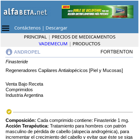
Contáctenos
|
Descargar
PRINCIPAL
|
PRECIOS DE MEDICAMENTOS
VADEMECUM
|
PRODUCTOS
FORTBENTON
ANDROPEL
Finasteride
Regeneradores Capilares Antialopécicos [Piel y Mucosas]
Venta Bajo Receta
Comprimidos
Industria Argentina
Composición:
Cada comprimido contiene: Finasteride 1 mg.
Acción Terapéutica:
Tratamiento para hombres con patrón
masculino de pérdida de cabello (alopecia androgénica), para
incrementar el crecimiento del cabello y evitar que éste se siga